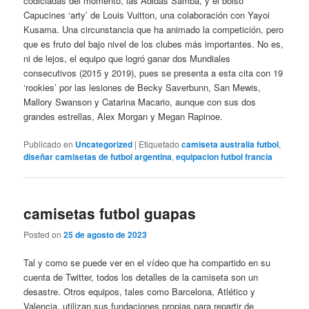
codiciadas del momento, las Adidas Samba, y el bolso
Capucines ‘arty’ de Louis Vuitton, una colaboración con Yayoi
Kusama. Una circunstancia que ha animado la competición, pero
que es fruto del bajo nivel de los clubes más importantes. No es,
ni de lejos, el equipo que logró ganar dos Mundiales
consecutivos (2015 y 2019), pues se presenta a esta cita con 19
‘rookies’ por las lesiones de Becky Saverbunn, San Mewis,
Mallory Swanson y Catarina Macario, aunque con sus dos
grandes estrellas, Alex Morgan y Megan Rapinoe.
Publicado en
Uncategorized
|
Etiquetado
camiseta australia futbol
,
diseñar camisetas de futbol argentina
,
equipacion futbol francia
camisetas futbol guapas
Posted on
25 de agosto de 2023
Tal y como se puede ver en el vídeo que ha compartido en su
cuenta de Twitter, todos los detalles de la camiseta son un
desastre. Otros equipos, tales como Barcelona, Atlético y
Valencia, utilizan sus fundaciones propias para repartir de