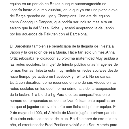
equipo en un partido en Brujas aunque suconsagración no
llegaría hasta el curso 2005/06, en la que ya era una pieza clave
del Barça ganador de Liga y Champions. Una era del equipo
chino Chongquin Dangdai, que podría ser incluso más alta en
salario que la del Vissel Kobe, y acabó aceptando la de Japón
por los acuerdos de Rakuten con el Barcelona.
El Barcelona también se beneficiaba de la llegada de Iniesta a
Japón y la creación de esa Masia. Hace tan sólo un mes,Anna
Ortiz rebosaba felicidadcon su próxima maternidad.Muy asidua a
las redes sociales, la mujer de Iniesta publicó unas imágenes de
lo más tiernas. Iniesta está muy metido en redes sociales desde
hace tiempo (es activo en Facebook y Twitter). No se cansa.
Está con desafíos, como reconoce en uno de sus vídeos en las
redes sociales en los que informa cómo ha sido la recuperación
de la lesión. ↑ a b c d e f g Para efectos comparativos en el
número de temporadas se contabilizan únicamente aquellas en
las que el jugador estuvo inscrito con ficha del primer equipo. El
2 de mayo de 1903, el Athletic de Madrid jugó su primer partido,
disputado entre los socios del club. En diciembre de ese mismo
año, el exentrenador Fred Pentland volvió a su San Mamés para