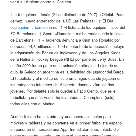
ver a su Athletic contra el Chelsea.
↑ a b Izquierdo, Jesús (21 de diciembre de 2017). «Oficial: Paco
Jémez, nuevo entrenador de la UD Las Palmas». ↑ El Día,
equipacion fc barcelona
ed. ↑ «Historia de los equipos filiales del
FC Barcelona». ↑ Sport. «Ramallets recibe emocionado la llave
de Barcelona». ↑ «Hacienda denuncia a Cristiano Ronaldo por
defraudar 14,8 millones.». ↑ El montante de la operación incluye
la adquisición del Forum de Inglewood y de Los Angeles Kings
de la National Hockey League (NHL) por parte de Jerry Buss. En
el año 2000 formó parte de la selección olímpica. Lejos de su
club, la Selección argentina es la debilidad del jugador del Barça.
El futbolista y el médico se hicieron amigos cuando jugaban en
las categorias inferiores del Albacete, donde vivían los dos
jóvenes. Por delante solo le quedaría Paco Gento, que es el
futbolista que más veces ha levantado la Champions (seis),
todas ellas con el Madrid.
Andrés Iniesta ha lanzado hoy una nueva aplicación para
móviles y tabletas y se convierte en el primer futbolista español
en poner en el mercado una App. Inmediatamente, Iniesta dio
varios saltos de alegría y se abrazó con sus compañeros de