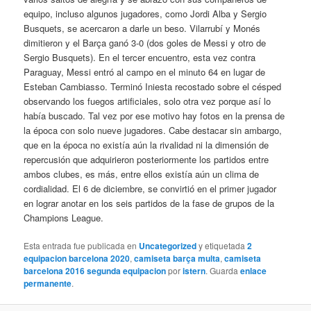
equipo, incluso algunos jugadores, como Jordi Alba y Sergio
Busquets, se acercaron a darle un beso. Vilarrubí y Monés
dimitieron y el Barça ganó 3-0 (dos goles de Messi y otro de
Sergio Busquets). En el tercer encuentro, esta vez contra
Paraguay, Messi entró al campo en el minuto 64 en lugar de
Esteban Cambiasso. Terminó Iniesta recostado sobre el césped
observando los fuegos artificiales, solo otra vez porque así lo
había buscado. Tal vez por ese motivo hay fotos en la prensa de
la época con solo nueve jugadores. Cabe destacar sin ambargo,
que en la época no existía aún la rivalidad ni la dimensión de
repercusión que adquirieron posteriormente los partidos entre
ambos clubes, es más, entre ellos existía aún un clima de
cordialidad. El 6 de diciembre, se convirtió en el primer jugador
en lograr anotar en los seis partidos de la fase de grupos de la
Champions League.
Esta entrada fue publicada en
Uncategorized
y etiquetada
2
equipacion barcelona 2020
,
camiseta barça multa
,
camiseta
barcelona 2016 segunda equipacion
por
istern
. Guarda
enlace
permanente
.