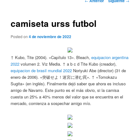
←
Anterior
Siguiente
→
de
entradas
camiseta urss futbol
Posted on
4 de noviembre de 2022
↑ Kubo, Tite (2004). «Capítulo 13». Bleach,
equipacion argentina
2022
volumen 2. Viz Media. ↑ a b c d Tite Kubo (creador),
equipacion de brasil mundial 2022
Noriyuki Abe (director) (31 de
enero de 2006). «突破せよ！迷宮に潜む罠». ↑ «Tomokazu
Sugita» (en inglés). Finalmente dejó saber que ahora es incluso
amigo de Navarro. Este punto es el más obvio, si la camisa
cuesta un 25% a 40% menos del valor que se encuentra en el
mercado, comienza a sospechar amigo mío.