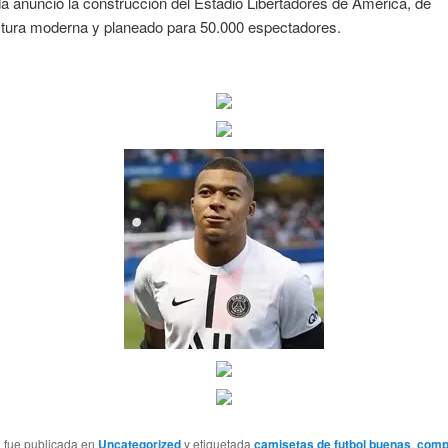
 anunció la construcción del Estadio Libertadores de América, de
uctura moderna y planeado para 50.000 espectadores.
a fue publicada en
Uncategorized
y etiquetada
camisetas de futbol buenas
,
comp