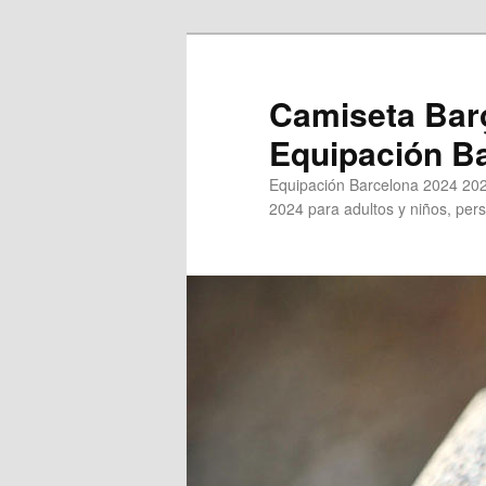
Ir
al
contenido
Camiseta Bar
principal
Equipación B
Equipación Barcelona 2024 202
2024 para adultos y niños, pers