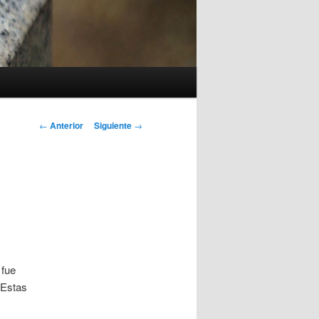
Navegación
←
Anterior
Siguiente
→
de
entradas
 fue
 Estas