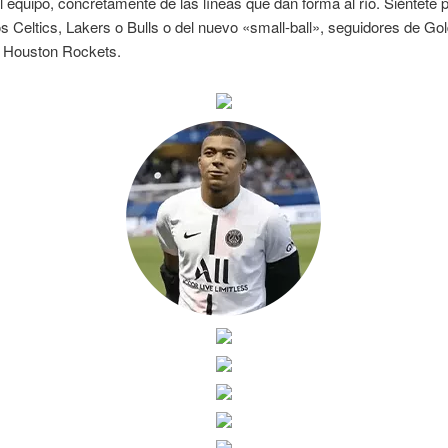
 equipo, concretamente de las líneas que dan forma al río. Siéntete 
os Celtics, Lakers o Bulls o del nuevo «small-ball», seguidores de Go
o Houston Rockets.