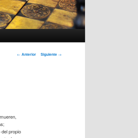
Navegación
←
Anterior
Siguiente
→
de
entradas
 mueren,
as;
del propio