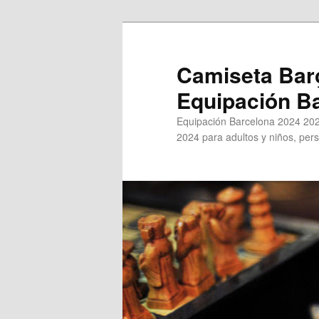
Ir
al
contenido
Camiseta Bar
principal
Equipación B
Equipación Barcelona 2024 202
2024 para adultos y niños, pers