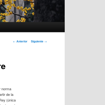
Navegación
←
Anterior
Siguiente
→
de
entradas
re
or norma
tir de la
 Rey (única