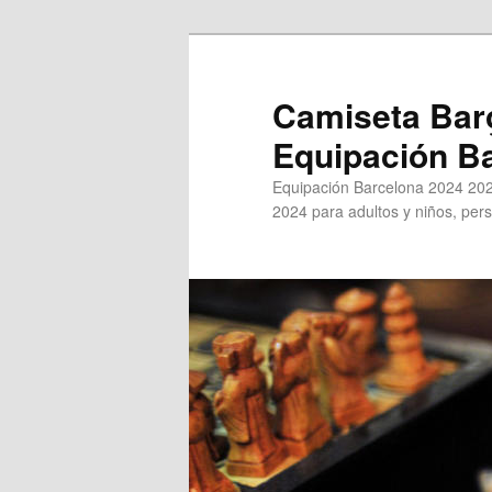
Ir
al
contenido
Camiseta Bar
principal
Equipación B
Equipación Barcelona 2024 202
2024 para adultos y niños, pers