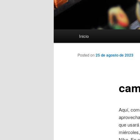
Menú
Inicio
principal
Posted on
25 de agosto de 2023
cam
Aquí, como
aprovechar
que usará
miércoles,
Nike. En e