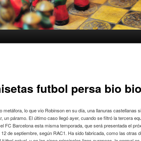
isetas futbol persa bio bi
 metáfora, lo que vio Robinson en su día, una llanuras castellanas s
, un páramo. El último caso llegó ayer, cuando se filtró la tercera eq
 el FC Barcelona esta misma temporada, que será presentada el pró
 12 de septiembre, según RAC1. Ha sido fabricada, como las otras d
l fútbol actual, y en las cinco principales ligas europeas, lo normal es