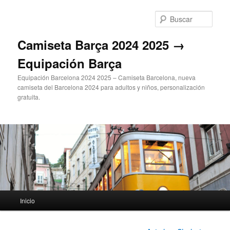
Ir
al
Busc
contenido
principal
Camiseta Barça 2024 2025 →
Equipación Barça
Equipación Barcelona 2024 2025 – Camiseta Barcelona, nueva
camiseta del Barcelona 2024 para adultos y niños, personalización
gratuita.
Menú
Inicio
principal
Navegación