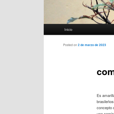
Menú
Inicio
principal
Posted on
2 de marzo de 2023
com
Es amarill
brasileño
concepto q
una camise