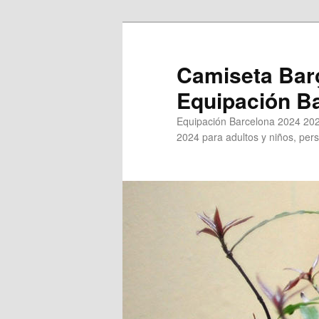
Ir
al
contenido
Camiseta Bar
principal
Equipación B
Equipación Barcelona 2024 202
2024 para adultos y niños, pers