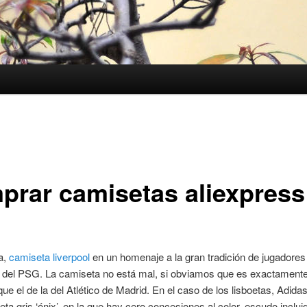
prar camisetas aliexpress
a,
camiseta liverpool
en un homenaje a la gran tradición de jugadores
s del PSG. La camiseta no está mal, si obviamos que es exactament
ue el de la del Atlético de Madrid. En el caso de los lisboetas, Adida
ta gris ‘ónix’, en la que hay cero concesiones al color, escudo inclui