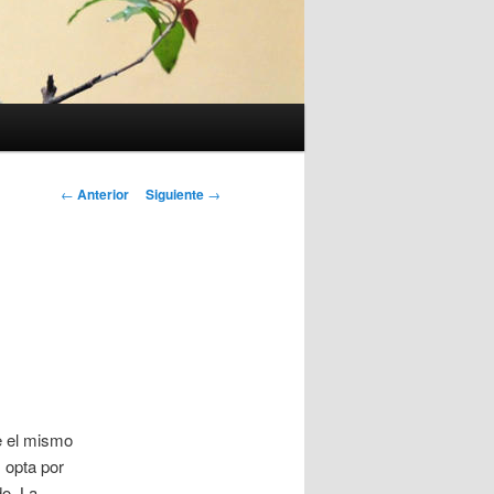
Navegación
←
Anterior
Siguiente
→
de
entradas
e el mismo
s opta por
do. La