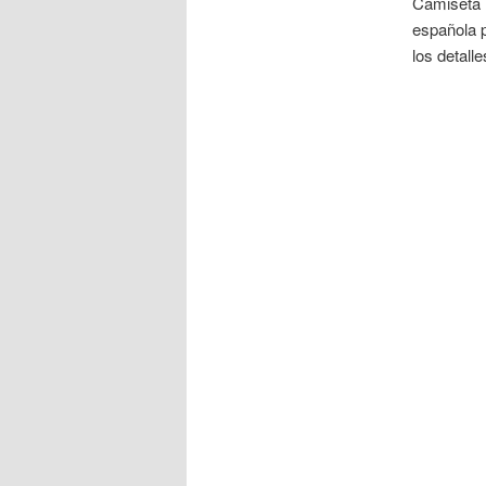
Camiseta B
española p
los detall