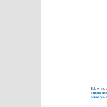
Esta entrad
equipacione
permanent