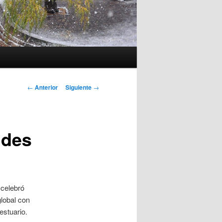
Navegación
←
Anterior
Siguiente
→
de
entradas
ndes
 celebró
global con
estuario.