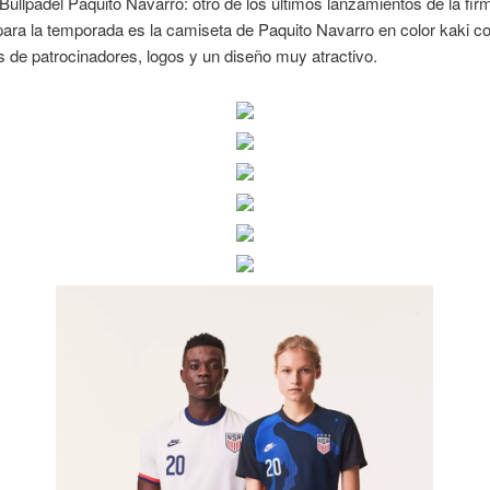
ullpadel Paquito Navarro: otro de los últimos lanzamientos de la fir
ara la temporada es la camiseta de Paquito Navarro en color kaki c
es de patrocinadores, logos y un diseño muy atractivo.