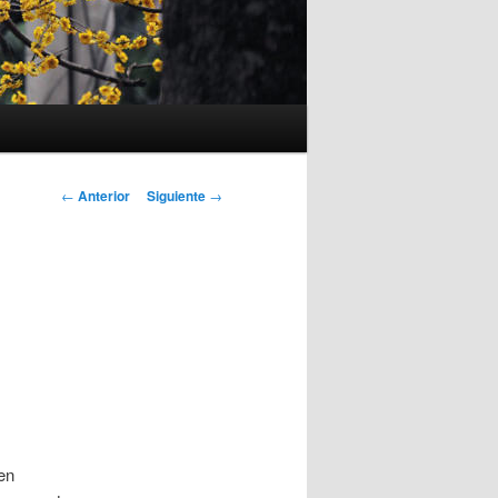
Navegación
←
Anterior
Siguiente
→
de
entradas
en