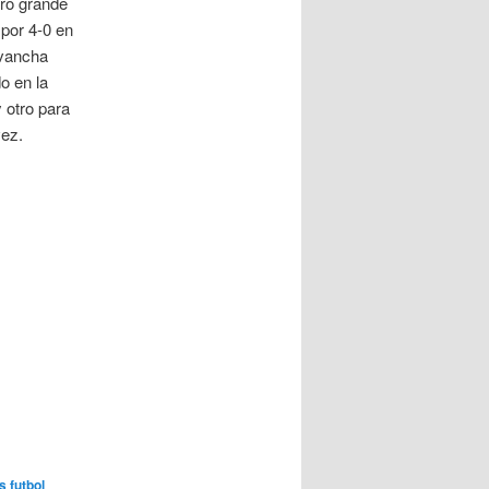
tro grande
 por 4-0 en
evancha
o en la
 otro para
vez.
 futbol