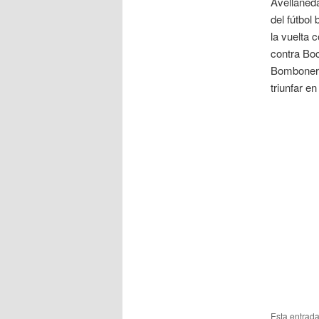
Avellaneda
del fútbol
la vuelta 
contra Boc
Bombonera,
triunfar e
Esta entrad