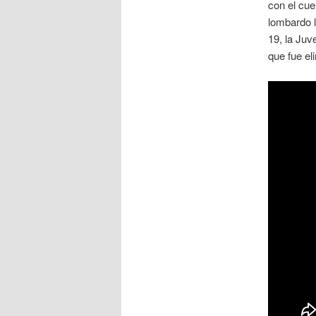
con el cue
lombardo l
19, la Juv
que fue el