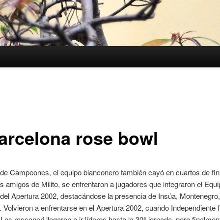
barcelona rose bowl
 de Campeones, el equipo bianconero también cayó en cuartos de fina
os amigos de Milito, se enfrentaron a jugadores que integraron el Equi
el Apertura 2002, destacándose la presencia de Insúa, Montenegro,
 Volvieron a enfrentarse en el Apertura 2002, cuando Independiente 
os rossoneri llegaron a ir líderes hasta la 30ª jornada, pero finalment