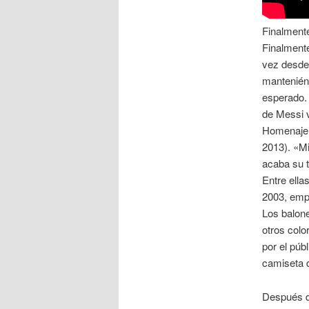
Finalmente
Finalmente
vez desde 
manteniénd
esperado.
de Messi v
Homenaje e
2013). «Mi
acaba su 
Entre ella
2003, empa
Los balone
otros colo
por el púb
camiseta d
Después de