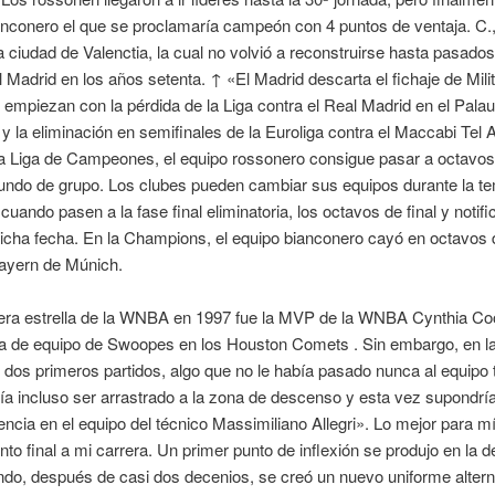
nconero el que se proclamaría campeón con 4 puntos de ventaja. C.
a ciudad de Valenctia, la cual no volvió a reconstruirse hasta pasado
 Madrid en los años setenta. ↑ «El Madrid descarta el fichaje de Mili
empiezan con la pérdida de la Liga contra el Real Madrid en el Palau
y la eliminación en semifinales de la Euroliga contra el Maccabi Tel 
 la Liga de Campeones, el equipo rossonero consigue pasar a octavos 
ndo de grupo. Los clubes pueden cambiar sus equipos durante la t
cuando pasen a la fase final eliminatoria, los octavos de final y notif
icha fecha. En la Champions, el equipo bianconero cayó en octavos d
Bayern de Múnich.
era estrella de la WNBA en 1997 fue la MVP de la WNBA Cynthia Co
 de equipo de Swoopes en los Houston Comets . Sin embargo, en la
 dos primeros partidos, algo que no le había pasado nunca al equipo 
ía incluso ser arrastrado a la zona de descenso y esta vez supondría 
ncia en el equipo del técnico Massimiliano Allegri». Lo mejor para mí
nto final a mi carrera. Un primer punto de inflexión se produjo en la 
do, después de casi dos decenios, se creó un nuevo uniforme alterna