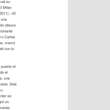
cual su
l Milan
2011). «El
ó una
ólo obtuvo
cionante
l o Carlos
os, marcó
ulé con lo
 puesto el
do el
es, una
cesto. Seis
su
Inter se
gró un
 varias