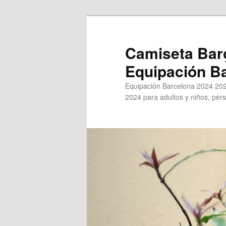
Ir
al
contenido
Camiseta Bar
principal
Equipación B
Equipación Barcelona 2024 202
2024 para adultos y niños, pers