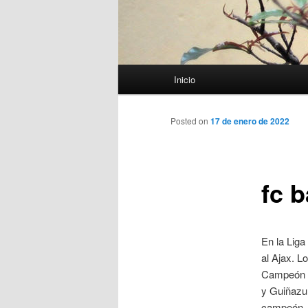
Menú
Inicio
principal
Posted on
17 de enero de 2022
fc 
En la Liga
al Ajax. L
Campeón d
y Guiñazu.
campeón. L