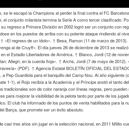
, se le escapó la Champions al perder la final contra el FC Barcelona
, el conjunto milanista termina la Serie A como tercer clasificado. Po
su regreso a Primera División en 2002 logró ser un conjunto con reg
ose en los puestos de arriba con su potente ataque rindiendo al nive
 ↑ «El regreso de un ídolo». ↑ Besa, Ramon (11 de marzo de 2013).
enga al de Cruyff». El día jueves 26 de diciembre de 2013 se realizó
n el Estadio Libertadores de América. ↑ Blanco, Jordi (12 de novi
lan: Allegri, en la cuerda floja». ↑ Archs, Jordi (7 de mayo de 2012).
travesía» (PDF). ↑ Agencia Estatal BOLETÍN OFICIAL DEL ESTADO
s, a Pep Guardiola para el banquillo del Camp Nou. Al año siguiente (
te 1-1), el Rojo recibía a la Academia y el Príncipe anotó el tanto de
s tradicionales son de color naranja con líneas negras, pero pueden 
res para mejorar la visibilidad de la pelota tanto por parte de los jug
lico. El club ha informado de los puntos de venta habilitados para la 
el Barça, que promete ser un éxito absoluto.
 casi tres años sin jugar en la selección nacional, en 2011 Milito vu