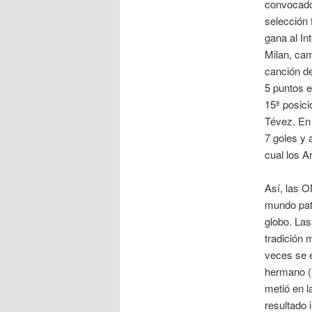
convocado 
selección 
gana al In
Milan, cam
canción d
5 puntos 
15ª posici
Tévez. En 
7 goles y 
cual los A
Así, las O
mundo pata
globo. Las
tradición 
veces se e
hermano (5
metió en l
resultado 