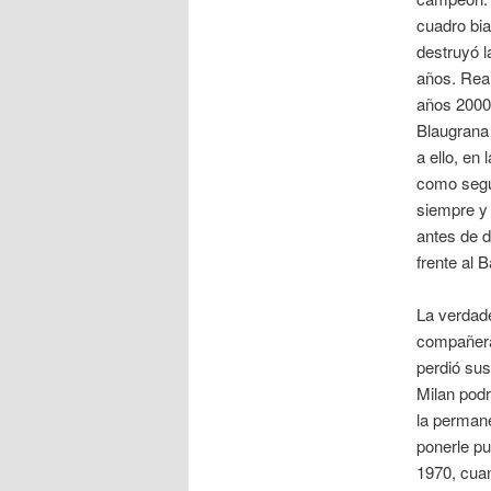
cuadro bia
destruyó l
años. Real
años 2000 
Blaugrana 
a ello, en
como segu
siempre y 
antes de d
frente al 
La verdad
compañera
perdió sus
Milan podr
la permane
ponerle pu
1970, cuan