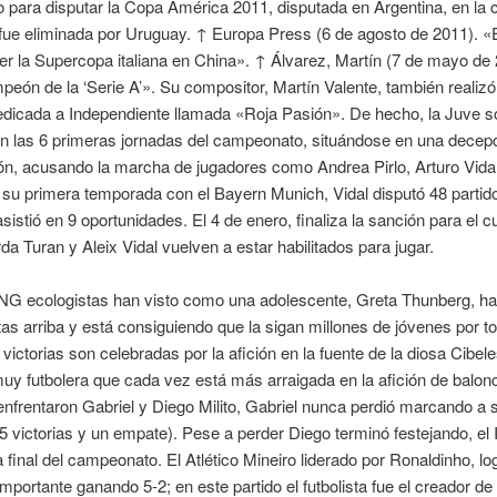
para disputar la Copa América 2011, disputada en Argentina, en la 
fue eliminada por Uruguay. ↑ Europa Press (6 de agosto de 2011). «E
ter la Supercopa italiana en China». ↑ Álvarez, Martín (7 de mayo de 
peón de la ‘Serie A’». Su compositor, Martín Valente, también realiz
edicada a Independiente llamada «Roja Pasión». De hecho, la Juve s
en las 6 primeras jornadas del campeonato, situándose en una decep
ón, acusando la marcha de jugadores como Andrea Pirlo, Arturo Vida
su primera temporada con el Bayern Munich, Vidal disputó 48 partid
asistió en 9 oportunidades. El 4 de enero, finaliza la sanción para el c
rda Turan y Aleix Vidal vuelven a estar habilitados para jugar.
NG ecologistas han visto como una adolescente, Greta Thunberg, ha
s arriba y está consiguiendo que la sigan millones de jóvenes por to
 victorias son celebradas por la afición en la fuente de la diosa Cibel
muy futbolera que cada vez está más arraigada en la afición de balon
nfrentaron Gabriel y Diego Milito, Gabriel nunca perdió marcando a 
 victorias y un empate). Pese a perder Diego terminó festejando, el 
a final del campeonato. El Atlético Mineiro liderado por Ronaldinho, lo
importante ganando 5-2; en este partido el futbolista fue el creador de