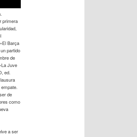
.
r primera
ularidad,
l
 «El Barça
 un partido
embre de
 «La Juve
, ed.
clausura
l empate.
ser de
adores como
nueva
elve a ser