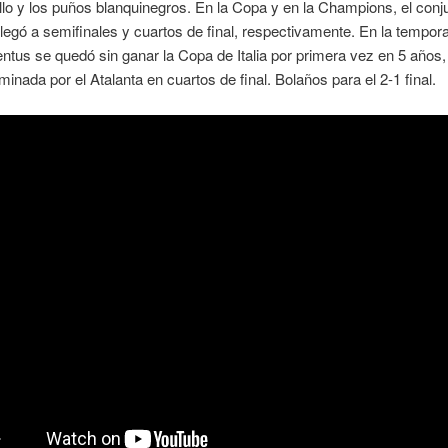
llo y los puños blanquinegros. En la Copa y en la Champions, el conj
legó a semifinales y cuartos de final, respectivamente. En la tempor
entus se quedó sin ganar la Copa de Italia por primera vez en 5 años
iminada por el Atalanta en cuartos de final. Bolaños para el 2-1 final.