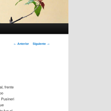
Navegación
←
Anterior
Siguiente
→
de
entradas
l, frente
po
 Pusineri
fue
e fue el