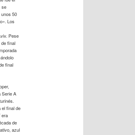
, se
s unos 50
to». Los
Aviv. Pese
de final
emporada
icándolo
e final
oper,
 Serie A
turinés.
el final de
 era
década de
tivo, azul