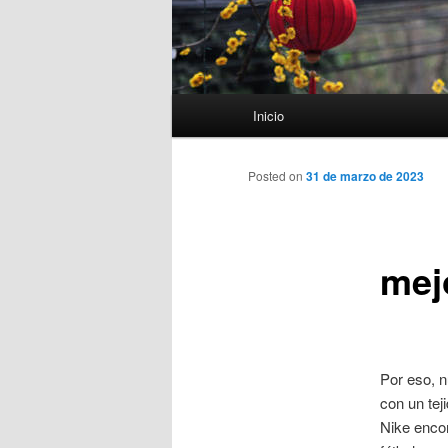
Menú
Inicio
principal
Posted on
31 de marzo de 2023
mej
Por eso, n
con un tej
Nike encon