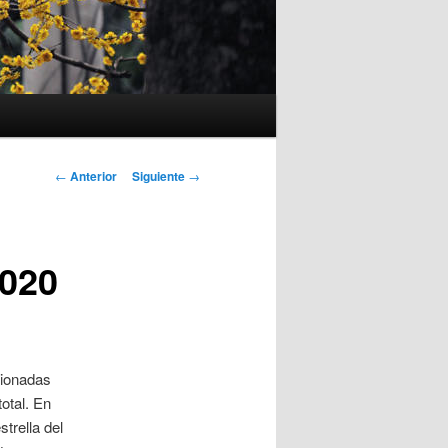
Navegación
←
Anterior
Siguiente
→
de
entradas
2020
cionadas
total. En
trella del