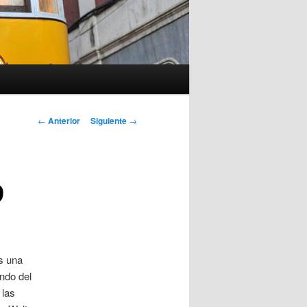
Navegación
←
Anterior
Siguiente
→
de
entradas
9
es una
ando del
 las