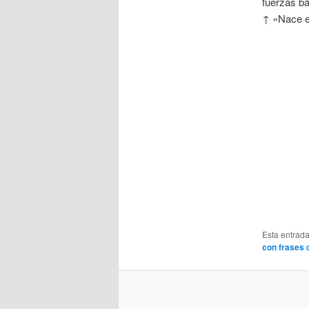
fuerzas bá
↑ «Nace e
Esta entrad
con frases d