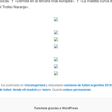
sicas. ↑ «Derrota en la tercera final europea». ↑ «La maldita curva d
l Trofeo Naranja».
a fue publicada en
Uncategorized
y etiquetada
camiseta de futbol argentina 2018
e futbol
,
tienda nfl madrid
por
istern
. Guarda
enlace permanente
.
Funciona gracias a WordPress