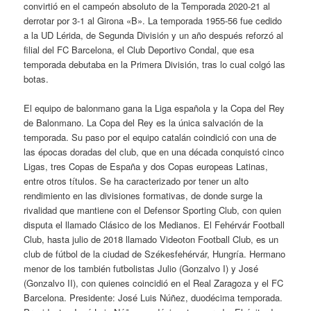
convirtió en el campeón absoluto de la Temporada 2020-21 al
derrotar por 3-1 al Girona «B». La temporada 1955-56 fue cedido
a la UD Lérida, de Segunda División y un año después reforzó al
filial del FC Barcelona, el Club Deportivo Condal, que esa
temporada debutaba en la Primera División, tras lo cual colgó las
botas.
El equipo de balonmano gana la Liga española y la Copa del Rey
de Balonmano. La Copa del Rey es la única salvación de la
temporada. Su paso por el equipo catalán coindició con una de
las épocas doradas del club, que en una década conquistó cinco
Ligas, tres Copas de España y dos Copas europeas Latinas,
entre otros títulos. Se ha caracterizado por tener un alto
rendimiento en las divisiones formativas, de donde surge la
rivalidad que mantiene con el Defensor Sporting Club, con quien
disputa el llamado Clásico de los Medianos. El Fehérvár Football
Club, hasta julio de 2018 llamado Videoton Football Club, es un
club de fútbol de la ciudad de Székesfehérvár, Hungría. Hermano
menor de los también futbolistas Julio (Gonzalvo I) y José
(Gonzalvo II), con quienes coincidió en el Real Zaragoza y el FC
Barcelona. Presidente: José Luis Núñez, duodécima temporada.