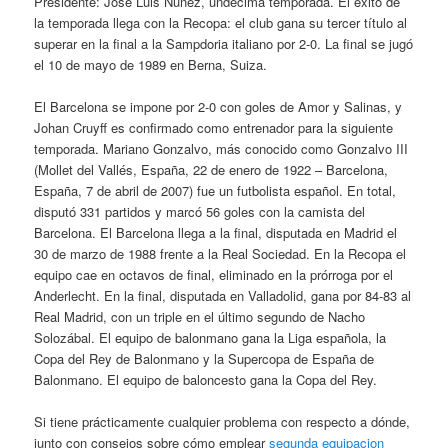
Presidente: José Luis Núñez, undécima temporada. El éxito de
la temporada llega con la Recopa: el club gana su tercer título al
superar en la final a la Sampdoria italiano por 2-0. La final se jugó
el 10 de mayo de 1989 en Berna, Suiza.
El Barcelona se impone por 2-0 con goles de Amor y Salinas, y
Johan Cruyff es confirmado como entrenador para la siguiente
temporada. Mariano Gonzalvo, más conocido como Gonzalvo III
(Mollet del Vallés, España, 22 de enero de 1922 – Barcelona,
España, 7 de abril de 2007) fue un futbolista español. En total,
disputó 331 partidos y marcó 56 goles con la camista del
Barcelona. El Barcelona llega a la final, disputada en Madrid el
30 de marzo de 1988 frente a la Real Sociedad. En la Recopa el
equipo cae en octavos de final, eliminado en la prórroga por el
Anderlecht. En la final, disputada en Valladolid, gana por 84-83 al
Real Madrid, con un triple en el último segundo de Nacho
Solozábal. El equipo de balonmano gana la Liga española, la
Copa del Rey de Balonmano y la Supercopa de España de
Balonmano. El equipo de baloncesto gana la Copa del Rey.
Si tiene prácticamente cualquier problema con respecto a dónde,
junto con consejos sobre cómo emplear
segunda equipacion