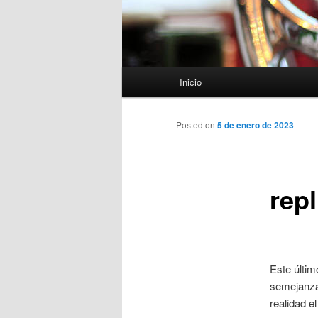
Menú
Inicio
principal
Posted on
5 de enero de 2023
rep
Este últim
semejanza 
realidad e