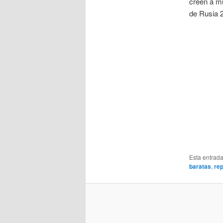
creen a mu
de Rusia 
Esta entrad
baratas
,
rep