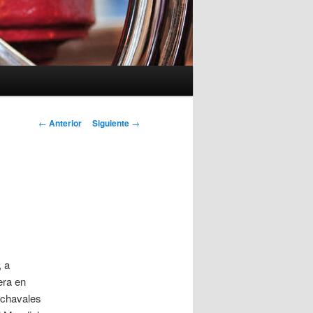
Navegación
←
Anterior
Siguiente
→
de
entradas
, a
era en
 chavales