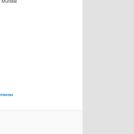
l Mundial
amisetas