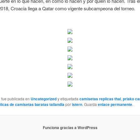
erte en lo que hacen, en cómo lo hacen y por quién lo hacen. Tras e
2018, Croacia llega a Qatar como vigente subcampeona del torneo.
a fue publicada en
Uncategorized
y etiquetada
camisetas replicas thai
,
priako c
licas de camisetas baratas tailandia
por
istern
. Guarda
enlace permanente
.
Funciona gracias a WordPress