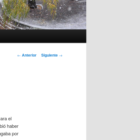
Navegación
←
Anterior
Siguiente
→
de
entradas
ara el
bió haber
jugaba por