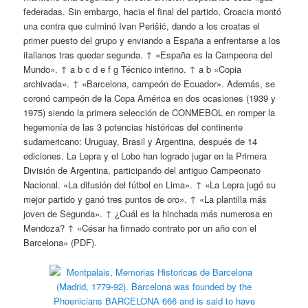
federadas. Sin embargo, hacia el final del partido, Croacia montó
una contra que culminó Ivan Perišić, dando a los croatas el
primer puesto del grupo y enviando a España a enfrentarse a los
italianos tras quedar segunda. ↑ «España es la Campeona del
Mundo». ↑ a b c d e f g Técnico interino. ↑ a b «Copia
archivada». ↑ «Barcelona, campeón de Ecuador». Además, se
coronó campeón de la Copa América en dos ocasiones (1939 y
1975) siendo la primera selección de CONMEBOL en romper la
hegemonía de las 3 potencias históricas del continente
sudamericano: Uruguay, Brasil y Argentina, después de 14
ediciones. La Lepra y el Lobo han logrado jugar en la Primera
División de Argentina, participando del antiguo Campeonato
Nacional. «La difusión del fútbol en Lima». ↑ «La Lepra jugó su
mejor partido y ganó tres puntos de oro». ↑ «La plantilla más
joven de Segunda». ↑ ¿Cuál es la hinchada más numerosa en
Mendoza? ↑ «César ha firmado contrato por un año con el
Barcelona» (PDF).