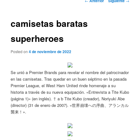
←
Anterior
Siguiente
→
de
entradas
camisetas baratas
superheroes
Posted on
4 de noviembre de 2022
Se unió a Premier Brands para revelar el nombre del patrocinador
en las camisetas. Tras quedar en un buen séptimo en la pasada
Premier League, el West Ham United rinde homenaje a su
historia a través de su nueva equipación. «Entrevista a Tite Kubo
(página 1)» (en inglés). ↑ a b Tite Kubo (creador), Noriyuki Abe
(director) (31 de enero de 2007). «世界崩壊への序曲、アランカル
襲来！».